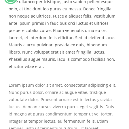
vitae ullamcorper tristique, justo sapien pellentesque
odio, at tincidunt leo purus eu massa. Donec fringilla
non neque ac ultrices. Fusce a aliquet felis. Vestibulum
ante ipsum primis in faucibus orci luctus et ultrices
posuere cubilia curae; Etiam venenatis urna eu orci
laoreet, et interdum felis efficitur. Sed id eleifend lacus.
Mauris a arcu pulvinar, gravida ex quis, bibendum
libero. Nunc volutpat erat sit amet fringilla luctus.
Phasellus augue mauris, iaculis commodo facilisis non,
efficitur vitae erat.
Lorem ipsum dolor sit amet, consectetur adipiscing elit.
Nunc purus dolor, ornare ac augue vitae, tristique
vulputate dolor. Praesent ornare est in lectus gravida
luctus. Aenean cursus viverra purus eget sagittis. Duis
id magna at purus condimentum tempor ut vel tortor.
Integer at tempor lectus, eu fermentum felis. Etiam
semper justo ut fermentum rutrum. Ut laoreet